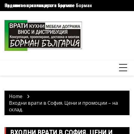
Skip
Видовете красиви врати Борман
Промяна на жилището с вратите Борман
К
to
content
Home
Входни врати в София. Цени и промоции – на
склад.
ВХОДНИ ВРАТИ В СОФИЯ. ЦЕНИ И