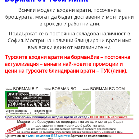
Всички модели входни врати, посочени в
брошурата, могат да бъдат доставени и монтирани
в срок до 7 работни дни.
Поддържат се в постоянна складова наличност в
София. Мостри на налични блиндирани врати има
във всеки един от магазините ни.
Турските входни врати на борман.биз – постоянна
актуализация – винаги най-новите промоции и
цени на турските блиндирани врати – ТУК (линк).