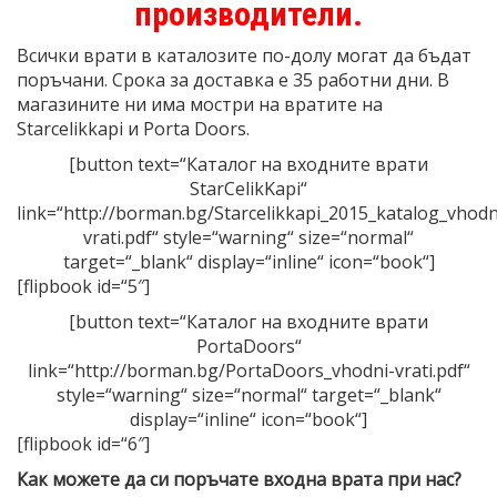
производители.
Всички врати в каталозите по-долу могат да бъдат
поръчани. Срока за доставка е 35 работни дни. В
магазините ни има мостри на вратите на
Starcelikkapi и Porta Doors.
[button text=“Каталог на входните врати
StarCelikKapi“
link=“http://borman.bg/Starcelikkapi_2015_katalog_vhodn
vrati.pdf“ style=“warning“ size=“normal“
target=“_blank“ display=“inline“ icon=“book“]
[flipbook id=“5″]
[button text=“Каталог на входните врати
PortaDoors“
link=“http://borman.bg/PortaDoors_vhodni-vrati.pdf“
style=“warning“ size=“normal“ target=“_blank“
display=“inline“ icon=“book“]
[flipbook id=“6″]
Как можете да си поръчате входна врата при нас?