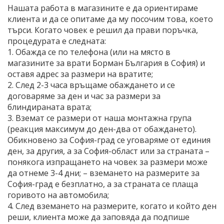
Нашата работа в магазините е да ориентираме
клиента и да се опитаме да му посочим това, което
търси. Когато човек е решил да прави поръчка,
процедурата е следната:
1. Обажда се по телефона (или на място в
магазините за врати Борман България в София
) и
оставя адрес за размери на вратите;
2. След 2-3 часа връщаме обаждането и се
договаряме за ден и час за размери за
блиндираната врата;
3. Вземат се размери от наша монтажна група
(реакция максимум до ден-два от обаждането).
Обикновено за София-град се уговаряме от единия
ден, за другия, а за София-област или за страната –
понякога изпращането на човек за размери може
да отнеме 3-4 дни; – вземането на размерите за
София-град е безплатно, а за страната се плаща
горивото на автомобила;
4. След вземането на размерите, когато и който ден
реши, клиента може да заповяда да подпише