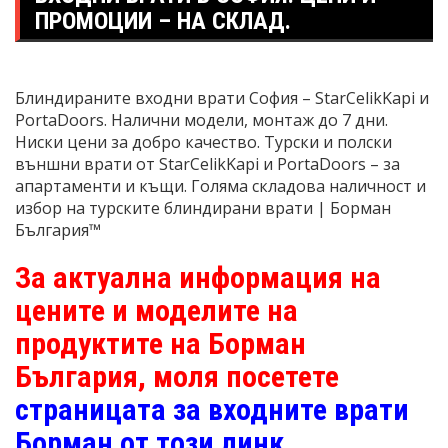
ПРОМОЦИИ – НА СКЛАД.
Блиндираните входни врати София – StarCelikKapi и
PortaDoors. Налични модели, монтаж до 7 дни.
Ниски цени за добро качество. Турски и полски
външни врати от StarCelikKapi и PortaDoors – за
апартаменти и къщи. Голяма складова наличност и
избор на турските блиндирани врати | Борман
България™
За актуална информация на
цените и моделите на
продуктите на Борман
България, моля посетете
страницата за входните врати
Борман от този линк